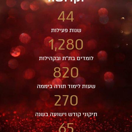
44
שנות פעילות
1,280
לומדים בת"ת ובקהילות
820
שעות לימוד תורה ביממה
270
תיקוני קודש וישועה בשנה
65