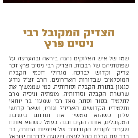
הצדיק המקובל רבי
ניסים פרץ
שמו של איש האלוקים נהגה ביראה ובהערצה על
שפתותיהם של רבבות. הצדיק רבי ניסים פרץ זכר
צדיק וקדוש לברכה, מגדולי חכמי הקבלה
המופלאים שבדורות האחרונים. הרב זצ"ל נודע
כגאון בתורת הקבלה וסודותיה, כמי שממשיך את
שרשרת הקבלה וסודותיה, מופתיה וניסיה מרב
לתלמיד בסוד וסתר, מאז רבי שמעון בר יוחאי
ותלמידיו הקדושים, האריז"ל וגוריו, ושאר קדושי
עליון כשהוא ממשיך את תורתם בישיבת
המקובלים, אותה הקים ובנה בעמל כשהוא פותח
שערים לקודש הקודשים של פנימיות התורה, בד
בבד עם קבלת קהל לעצה וישועה לרבבות ישראל