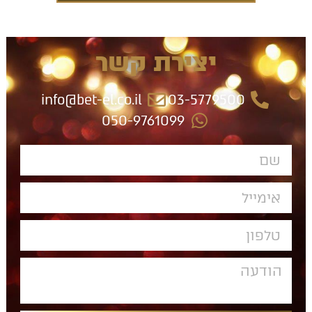
יצירת קשר
info@bet-el.co.il
03-5779500
050-9761099